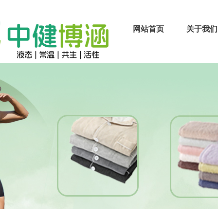
网站首页
关于我们